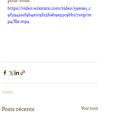
https://video.wixstatic.com/video/39e0e1_c
9f3942a1f9b4e2c9f23bab9a33c9bb1/720p/m
p4/file.mp4
Posts récents
Voir tout