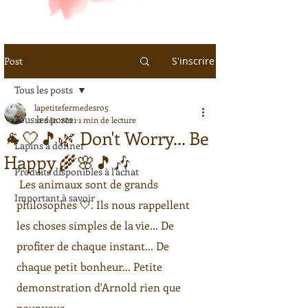
Post
S'inscrire
Tous les posts
lapetitefermedesro5
Tous les posts
10 déc. 2021
1 min de lecture
🐐🤍🎵🌿 Don't Worry... Be
Lapins à donner
Happy 🌾🌸🎵🎶
Produits disponibles à l'achat
 Les animaux sont de grands 
Important à savoir
philosophes 🤍. Ils nous rappellent 
les choses simples de la vie... De 
profiter de chaque instant... De 
chaque petit bonheur... Petite 
demonstration d'Arnold rien que 
pour vous. 