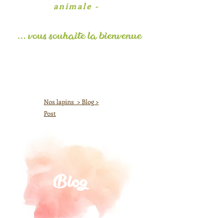
animale -
... vous souhaite la
bienvenue
​Nos lapins > Blog >
Post
Blog