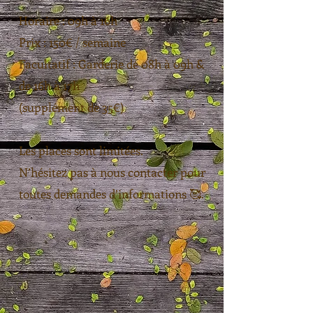
Horaire : 09h à 16h
Prix : 150€ / semaine
Facultatif : Garderie de 08h à 09h &
de 16h à 17h
(supplément de 35€)
Les places sont limitées.
N’hésitez pas à nous contacter pour
toutes demandes d’informations 🥰.