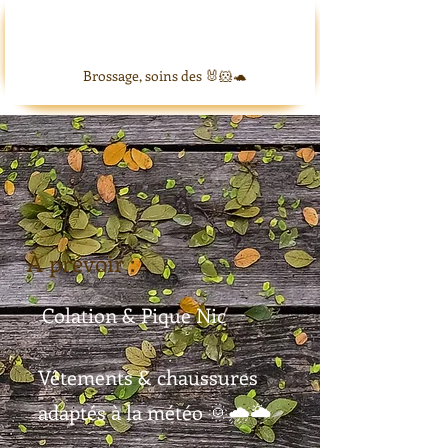
Brossage, soins des 🐰🐹🐢
À prévoir :
Colation & Pique Nic
Vêtements & chaussures
adaptés à la météo 🌞🌧️🌥️